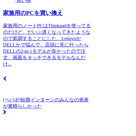
買い物
家族用のPCを買い換え
家族用のノートPCはThinkpadを使ってる
のだけど、だいぶ遅くなってきたような
ので新調することにした。Lenovoか
DELLかで悩んで、店頭に見に行ったら
DELLの2-in-1モデルが良かったので注
文。画面をタッチできるモデルなんだ
け...
[ペパボ]短期インターンのみんなの発表
が素晴らしかった