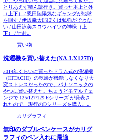
で、やっほいって適当に見繕ってきた。
とりあえず積ん読行き。買った本上と外
（上下） / 恩田陸陽気なギャングが地球
を回す / 伊坂幸太郎ぼくは勉強ができな
い / 山田詠美スロウハイツの神様（上
下） / 辻村...
買い物
洗濯機を買い替えた(NA-LX127D)
2019年くらいに買ったドラム式の洗濯機
（HITACHI）の乾燥が機能しなくなり大
変ストレスだったので、パナソニックの
やつに買い替えた。ちょうどモデルチェ
ンジで 125/127/129 Eシリーズ が発表さ
れたので、現行のDシリーズを購入。...
カリグラフィ
無印のダブルペンケースがカリグ
ラフィのペン入れに最適