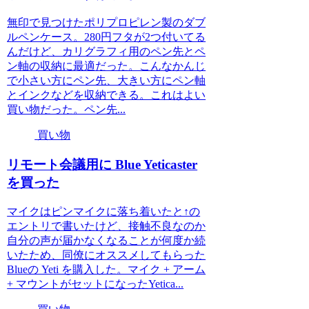
無印で見つけたポリプロピレン製のダブ
ルペンケース。280円フタが2つ付いてる
んだけど、カリグラフィ用のペン先とペ
ン軸の収納に最適だった。こんなかんじ
で小さい方にペン先、大きい方にペン軸
とインクなどを収納できる。これはよい
買い物だった。ペン先...
買い物
リモート会議用に Blue Yeticaster
を買った
マイクはピンマイクに落ち着いたと↑の
エントリで書いたけど、接触不良なのか
自分の声が届かなくなることが何度か続
いたため、同僚にオススメしてもらった
Blueの Yeti を購入した。マイク + アーム
+ マウントがセットになったYetica...