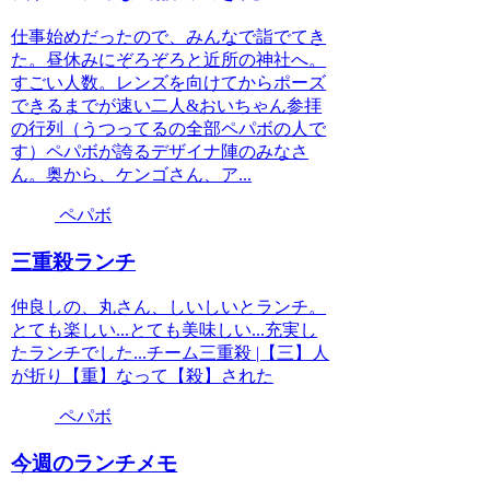
仕事始めだったので、みんなで詣でてき
た。昼休みにぞろぞろと近所の神社へ。
すごい人数。レンズを向けてからポーズ
できるまでが速い二人&おいちゃん参拝
の行列（うつってるの全部ペパボの人で
す）ペパボが誇るデザイナ陣のみなさ
ん。奥から、ケンゴさん、ア...
ペパボ
三重殺ランチ
仲良しの、丸さん、しいしいとランチ。
とても楽しい...とても美味しい...充実し
たランチでした...チーム三重殺 |【三】人
が折り【重】なって【殺】された
ペパボ
今週のランチメモ