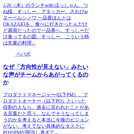
1/26（木）のランチwith ほっしゃん、つ
ね様、すっしー、アタッカー、さおぴat
ヌーベルシノワ 一品香ほんとは
OKAZAKIを、食べに行きかったんだけ
ど満員だったので一品香へ。すっしーだ
け食ってるの図。すっしー、こういう時
は先輩の料理...
ペパボ
なぜ「方向性が見えない」みたい
な声がチームからあがってくるの
か
プロダクトマネージャー(以下PM）、プ
ロダクトオーナー（以下PO）といった
役割の人なら、過去に言われたことがあ
る言葉だと思う。なんでそうなってしま
うのかを考えると本当に今後のビジョン
がない、考えてない具体的なタスクに
POやPMが関与し過ぎて...