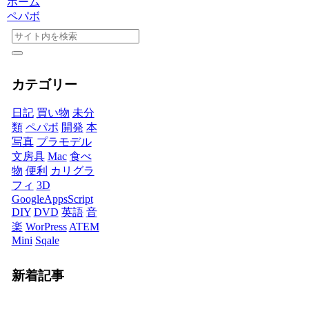
ホーム
ペパボ
カテゴリー
日記
買い物
未分
類
ペパボ
開発
本
写真
プラモデル
文房具
Mac
食べ
物
便利
カリグラ
フィ
3D
GoogleAppsScript
DIY
DVD
英語
音
楽
WorPress
ATEM
Mini
Sqale
新着記事