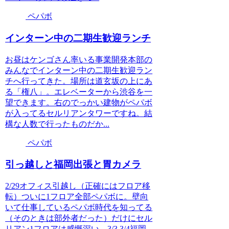
ペパボ
インターン中の二期生歓迎ランチ
お昼はケンゴさん率いる事業開発本部の
みんなでインターン中の二期生歓迎ラン
チへ行ってきた。場所は道玄坂の上にあ
る「権八」。エレベーターから渋谷を一
望できます。右のでっかい建物がペパボ
が入ってるセルリアンタワーですね。結
構な人数で行ったものだか...
ペパボ
引っ越しと福岡出張と胃カメラ
2/29オフィス引越し（正確にはフロア移
転）ついに1フロア全部ペパボに。壁向
いて仕事しているペパボ時代を知ってる
（そのときは部外者だった）だけにセル
リアン1フロアは感慨深い。3/3,3/4福岡