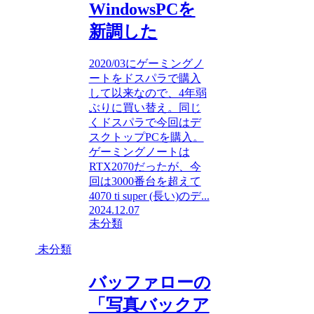
WindowsPCを
新調した
2020/03にゲーミングノ
ートをドスパラで購入
して以来なので、4年弱
ぶりに買い替え。同じ
くドスパラで今回はデ
スクトップPCを購入。
ゲーミングノートは
RTX2070だったが、今
回は3000番台を超えて
4070 ti super (長い)のデ...
2024.12.07
未分類
未分類
バッファローの
「写真バックア