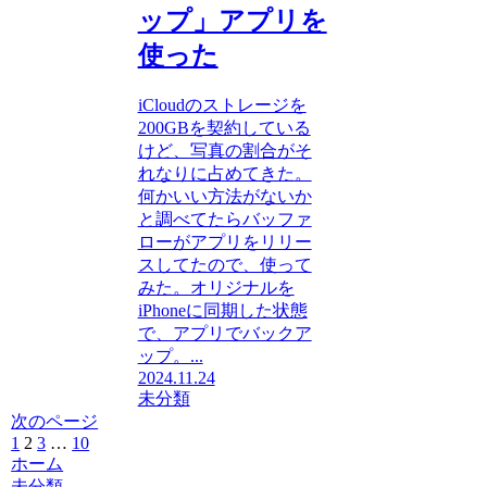
ップ」アプリを
使った
iCloudのストレージを
200GBを契約している
けど、写真の割合がそ
れなりに占めてきた。
何かいい方法がないか
と調べてたらバッファ
ローがアプリをリリー
スしてたので、使って
みた。オリジナルを
iPhoneに同期した状態
で、アプリでバックア
ップ。...
2024.11.24
未分類
次のページ
前
1
2
3
…
10
次
ホーム
へ
へ
未分類