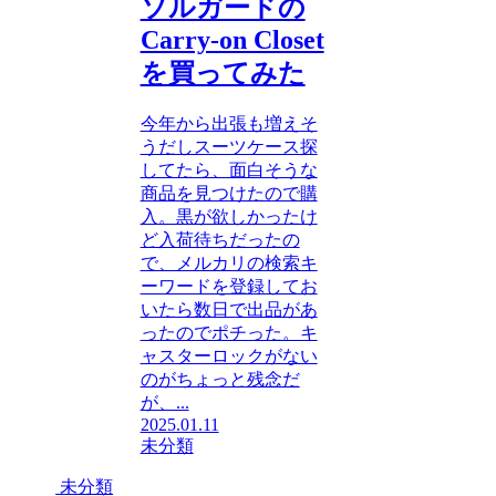
ソルガードの
Carry-on Closet
を買ってみた
今年から出張も増えそ
うだしスーツケース探
してたら、面白そうな
商品を見つけたので購
入。黒が欲しかったけ
ど入荷待ちだったの
で、メルカリの検索キ
ーワードを登録してお
いたら数日で出品があ
ったのでポチった。キ
ャスターロックがない
のがちょっと残念だ
が、...
2025.01.11
未分類
未分類