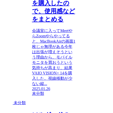
を購入したの
で、使用感など
をまとめる
会議室に入ってMeetや
らZoomやらやってる
と、MacBookAirの画面1
枚じゃ無理がある今年
は出張が増えそうとい
う理由から、モバイル
モニタを買おうという
気持ちが高まり、結果
VAIO VISION+ 14を購
入した。視線移動が少
ない縦...
2025.01.26
未分類
未分類