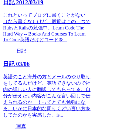
日記 2012/03/19
これといってブログに書くことがない
（なら書くな）けど、最近はこの二つで
RubyとRailsの勉強中。Learn Code The
Hard Way -- Books And Courses To Learn
To Code英語だけどコードを...
日記
日記 03/06
英語のこと海外の方とメールのやり取り
をしてるんだけど、英語できないので社
内の詳しい人に翻訳してもらってる。自
分が伝えたい内容がこんな言い回しで伝
えられるのかー！ってとても勉強にな
る。いかに日本的な周りくどい言い方を
してたのかを実感した。is...
写真