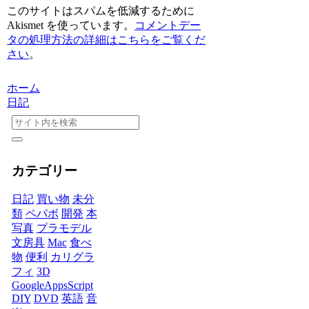
このサイトはスパムを低減するために
Akismet を使っています。
コメントデー
タの処理方法の詳細はこちらをご覧くだ
さい
。
ホーム
日記
カテゴリー
日記
買い物
未分
類
ペパボ
開発
本
写真
プラモデル
文房具
Mac
食べ
物
便利
カリグラ
フィ
3D
GoogleAppsScript
DIY
DVD
英語
音