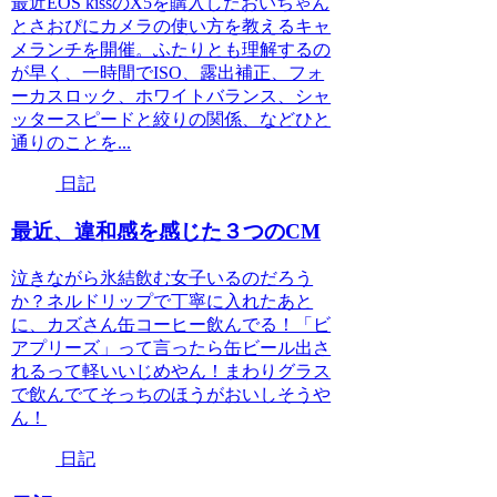
最近EOS kissのX5を購入したおいちゃん
とさおぴにカメラの使い方を教えるキャ
メランチを開催。ふたりとも理解するの
が早く、一時間でISO、露出補正、フォ
ーカスロック、ホワイトバランス、シャ
ッタースピードと絞りの関係、などひと
通りのことを...
日記
最近、違和感を感じた３つのCM
泣きながら氷結飲む女子いるのだろう
か？ネルドリップで丁寧に入れたあと
に、カズさん缶コーヒー飲んでる！「ビ
アプリーズ」って言ったら缶ビール出さ
れるって軽いいじめやん！まわりグラス
で飲んでてそっちのほうがおいしそうや
ん！
日記