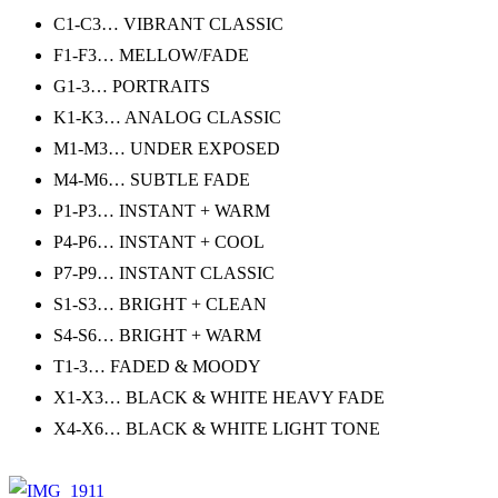
C1-C3… VIBRANT CLASSIC
F1-F3… MELLOW/FADE
G1-3… PORTRAITS
K1-K3… ANALOG CLASSIC
M1-M3… UNDER EXPOSED
M4-M6… SUBTLE FADE
P1-P3… INSTANT + WARM
P4-P6… INSTANT + COOL
P7-P9… INSTANT CLASSIC
S1-S3… BRIGHT + CLEAN
S4-S6… BRIGHT + WARM
T1-3… FADED & MOODY
X1-X3… BLACK & WHITE HEAVY FADE
X4-X6… BLACK & WHITE LIGHT TONE