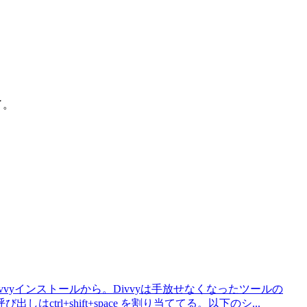
了。
vyインストールから。Divvyは手放せなくなったツールの
rl+shift+space を割り当ててる。以下のシ...