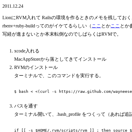
2011.12.24
LionにRVM入れて Railsの環境を作るときのメモを残してお
rbenv+ruby-buildってのがイケてるらしい（
ここ
とか
ここ
とか
写経が進まないとか本末転倒なのでしばらくはRVMで。
xcode入れる
MacAppStoreから落としてきてインストール
RVMのインストール
ターミナルで、このコマンドを実行する。
パスを通す
ターミナル開いて、.bash_profile をつくって（あれば追