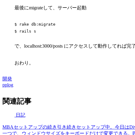
最後にmigrateして、サーバー起動
$ rake db:migrate

で、localhost:3000/posts にアクセスして動作してれば完
おわり。
開発
pplog
関連記事
日記
MBAセットアップの続き引き続きセットアップ中。今日はDiv
一つで、ウィンドウサイズをキーボードだけで変更できる。呼び出しはct