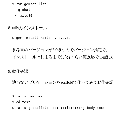
$ rvm gemset list

   global

railsのインストール
$ gem install rails -v 3.0.10
参考書のバージョンが3.0系なのでバージョン指定で。
インストールはじまるまでに5分くらい無反応で心配に
動作確認
適当なアプリケーションをscaffoldで作ってみて動作確
$ rails new test

$ cd test
