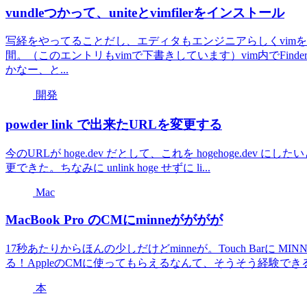
vundleつかって、uniteとvimfilerをインストール
写経をやってることだし、エディタもエンジニアらしくvimを
間。（このエントリもvimで下書きしています）vim内でFi
かなー、と...
開発
powder link で出来たURLを変更する
今のURLが hoge.dev だとして、これを hogehoge.dev にしたいときは、$
更できた。ちなみに unlink hoge せずに li...
Mac
MacBook Pro のCMにminneがががが
17秒あたりからほんの少しだけどminneが。Touch Barに 
る！AppleのCMに使ってもらえるなんて、そうそう経験でき
本