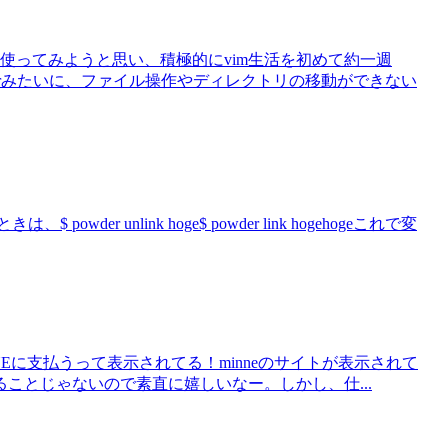
使ってみようと思い、積極的にvim生活を初めて約一週
nderみたいに、ファイル操作やディレクトリの移動ができない
 powder unlink hoge$ powder link hogehogeこれで変
MINNEに支払うって表示されてる！minneのサイトが表示されて
ることじゃないので素直に嬉しいなー。しかし、仕...