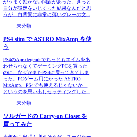
がうまく効かない問題があった。きっと
自分が設定をいじくった結果なんだと思
うが、白背景に非常に薄いグレーの文...
未分類
PS4 slim で ASTRO MixAmp を使
う
PS4のApexlegendsでちっともエイムをあ
わせられなくてゲーミングPCを買った
のに、なぜかまたPS4に戻ってきてしま
った。PCゲーム用にかった ASTRO
MixAmp、PS4でも使えるじゃないか！
というのを思い出しセッティングした...
未分類
ソルガードの Carry-on Closet を
買ってみた
今年から出張も増えそうだしスーツケー