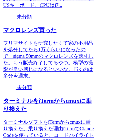
USキーボード、CPUはi7...
未分類
マクロレンズ買った
フリマサイトを研究したくて家の不用品
を処分してたら1万くらいになったの
で、sigma 50mmのマクロレンズを落札し
た。もう販売終了してるやつ。模型の撮
影が良い感じになるといいな。届くのは
多分今週末。
未分類
ターミナルをiTermからcmuxに乗
り換えた
ターミナルソフトをiTermからcmuxに乗
り換えた。乗り換えた理由iTermでClaude
Codeを使っていると、コードハイライト