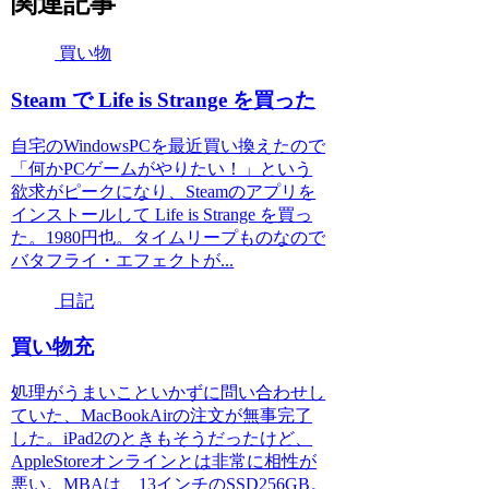
関連記事
買い物
Steam で Life is Strange を買った
自宅のWindowsPCを最近買い換えたので
「何かPCゲームがやりたい！」という
欲求がピークになり、Steamのアプリを
インストールして Life is Strange を買っ
た。1980円也。タイムリープものなので
バタフライ・エフェクトが...
日記
買い物充
処理がうまいこといかずに問い合わせし
ていた、MacBookAirの注文が無事完了
した。iPad2のときもそうだったけど、
AppleStoreオンラインとは非常に相性が
悪い。MBAは、13インチのSSD256GB。