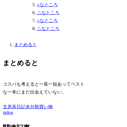
○なところ
△なところ
○なところ
△なところ
まとめると
まとめると
コスパも考えると一長一短あってベスト
な一本にまだ出会えていない。
文房具
日記
未分類
買い物
pplog