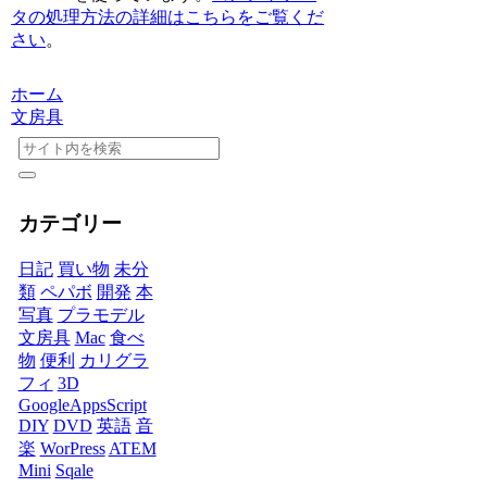
タの処理方法の詳細はこちらをご覧くだ
さい
。
ホーム
文房具
カテゴリー
日記
買い物
未分
類
ペパボ
開発
本
写真
プラモデル
文房具
Mac
食べ
物
便利
カリグラ
フィ
3D
GoogleAppsScript
DIY
DVD
英語
音
楽
WorPress
ATEM
Mini
Sqale