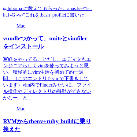
@hiboma に教えてもらった。alias ls=\"ls -
hal -G -w\"これを.bash_profileに書いた。
Mac
vundleつかって、uniteとvimfiler
をインストール
写経をやってることだし、エディタもエ
ンジニアらしくvimを使ってみようと思
い、積極的にvim生活を初めて約一週
間。（このエントリもvimで下書きして
います）vim内でFinderみたいに、ファイ
ル操作やディレクトリの移動ができない
かなー、と...
Mac
RVMからrbenv+ruby-buildに乗り
換えた