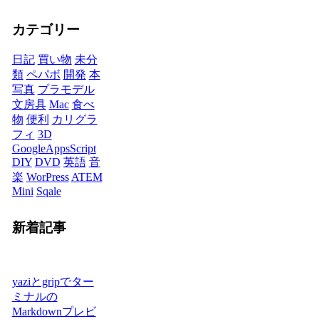
カテゴリー
日記
買い物
未分
類
ペパボ
開発
本
写真
プラモデル
文房具
Mac
食べ
物
便利
カリグラ
フィ
3D
GoogleAppsScript
DIY
DVD
英語
音
楽
WorPress
ATEM
Mini
Sqale
新着記事
yaziとgripでター
ミナルの
Markdownプレビ