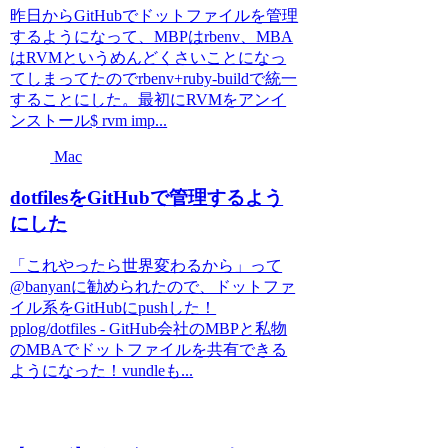
昨日からGitHubでドットファイルを管理
するようになって、MBPはrbenv、MBA
はRVMというめんどくさいことになっ
てしまってたのでrbenv+ruby-buildで統一
することにした。最初にRVMをアンイ
ンストール$ rvm imp...
Mac
dotfilesをGitHubで管理するよう
にした
「これやったら世界変わるから」って
@banyanに勧められたので、ドットファ
イル系をGitHubにpushした！
pplog/dotfiles - GitHub会社のMBPと私物
のMBAでドットファイルを共有できる
ようになった！vundleも...