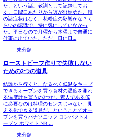
た、という話。教訓として記録してお
く。日曜日あたりから咳が出始めた。風
の諸症状はなく、花粉症の影響かな？く
らいの認識で、特に気にしていなかっ
た。平日なので月曜から木曜まで普通に
仕事に出ていた。ただ、日に日...
未分類
ローストビーフ作りで失敗しない
ための2つの道具
結論から行くと、なるべく低温をキープ
できるオーブンを買う食材の温度を測れ
る温度計を買うの2つだ。素人である僕
に必要なのは料理のセンスじゃない。見
える化できる道具だ。ということでオー
ブンを買うパナソニック コンパクトオ
ーブン ホワイト NB-...
未分類