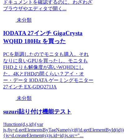
ドキュメントを確認するのに、わざわざ
ブラウザやエディタで開く...
未分類
IODATA 27インチ GigaCrysta
WQHD 180Hz を買った
PCを新調したのでモニタも購入。それ
なりに良いGPUを買ったし、モニタも
FHDよりも解像度が高いWQHDにし
た。4KとFHDの間くらい？アイ・オ
ー・データ IODATA ゲーミングモニター
27インチ EX-GDQ271JA
未分類
suzuri貼り付け機能テスト
!function(d,s,id){var
js,fjs=d.getElementsByTagName(s);if(!d.getElementById(id))
{js=d.createElement(s);js.id=id;js.src="...