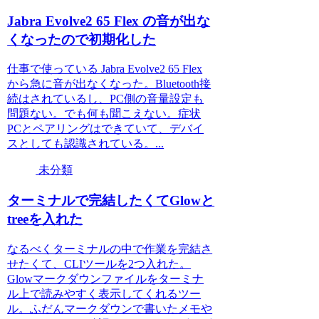
Jabra Evolve2 65 Flex の音が出な
くなったので初期化した
仕事で使っている Jabra Evolve2 65 Flex
から急に音が出なくなった。Bluetooth接
続はされているし、PC側の音量設定も
問題ない。でも何も聞こえない。症状
PCとペアリングはできていて、デバイ
スとしても認識されている。...
未分類
ターミナルで完結したくてGlowと
treeを入れた
なるべくターミナルの中で作業を完結さ
せたくて、CLIツールを2つ入れた。
Glowマークダウンファイルをターミナ
ル上で読みやすく表示してくれるツー
ル。ふだんマークダウンで書いたメモや