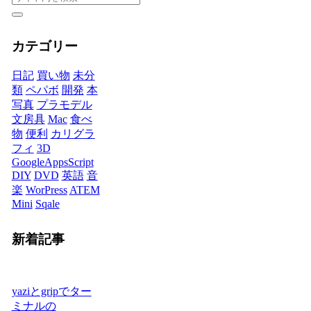
カテゴリー
日記
買い物
未分
類
ペパボ
開発
本
写真
プラモデル
文房具
Mac
食べ
物
便利
カリグラ
フィ
3D
GoogleAppsScript
DIY
DVD
英語
音
楽
WorPress
ATEM
Mini
Sqale
新着記事
yaziとgripでター
ミナルの