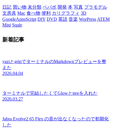
日記
買い物
未分類
ペパボ
開発
本
写真
プラモデル
文房具
Mac
食べ物
便利
カリグラフィ
3D
GoogleAppsScript
DIY
DVD
英語
音楽
WorPress
ATEM
Mini
Sqale
新着記事
yaziとgripでターミナルのMarkdownプレビューを整
えた
2026.04.04
ターミナルで完結したくてGlowとtreeを入れた
2026.03.27
Jabra Evolve2 65 Flex の音が出なくなったので初期化
した