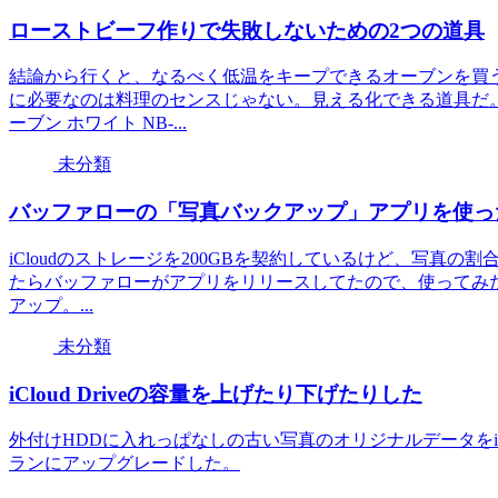
ローストビーフ作りで失敗しないための2つの道具
結論から行くと、なるべく低温をキープできるオーブンを買
に必要なのは料理のセンスじゃない。見える化できる道具だ
ーブン ホワイト NB-...
未分類
バッファローの「写真バックアップ」アプリを使っ
iCloudのストレージを200GBを契約しているけど、写真
たらバッファローがアプリをリリースしてたので、使ってみた。
アップ。...
未分類
iCloud Driveの容量を上げたり下げたりした
外付けHDDに入れっぱなしの古い写真のオリジナルデータをiC
ランにアップグレードした。