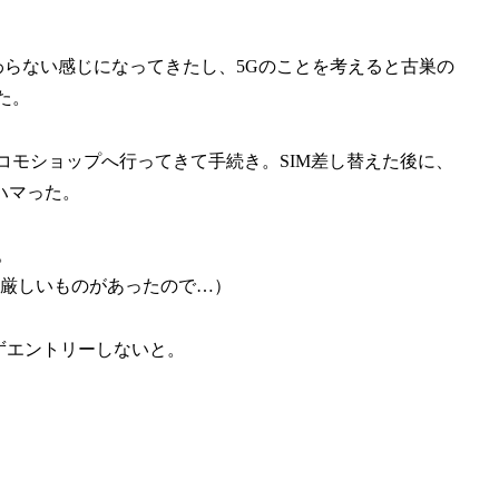
わらない感じになってきたし、5Gのことを考えると古巣の
た。
コモショップへ行ってきて手続き。SIM差し替えた後に、
ハマった。
。
か厳しいものがあったので…）
れずエントリーしないと。