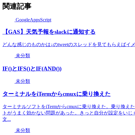
関連記事
GoogleAppsScript
【GAS】天気予報をslackに通知する
どんな感じのものかは↓のtweetのスレッドを見てもらえばイ
未分類
IF()とIFS()とIF(AND())
未分類
ターミナルをiTermからcmuxに乗り換えた
ターミナルソフトをiTermからcmuxに乗り換えた。乗り換えた理由
トがうまく効かない問題があった。きっと自分が設定をいじ
文...
未分類