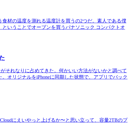
う食材の温度を測れる温度計を買うの2つだ。素人である僕
。ということでオーブンを買うパナソニック コンパクトオ
た
の割合がそれなりに占めてきた。何かいい方法がないかと調べて
オリジナルをiPhoneに同期した状態で、アプリでバック
loudにえいやっと上げるか〜と思い立って、容量2TBのプ